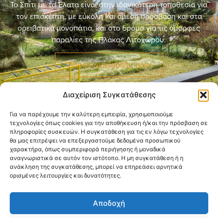
Το Σπίτι με τα Έλατα είναι στην ιδανικότερη τοποθεσία για
τον επισκέπτη, με εύκολη και άμεση πρόσβαση και στα
ορειβατικά μονοπάτια, και στο δρόμο για τις όμορφες
παραλίες της Πλάκας Λιτοχώρου.
Check availability now
Διαχείριση Συγκατάθεσης
Για να παρέχουμε την καλύτερη εμπειρία, χρησιμοποιούμε
τεχνολογίες όπως cookies για την αποθήκευση ή/και την πρόσβαση σε
πληροφορίες συσκευών. Η συγκατάθεση για τις εν λόγω τεχνολογίες
θα μας επιτρέψει να επεξεργαστούμε δεδομένα προσωπικού
χαρακτήρα, όπως συμπεριφορά περιήγησης ή μοναδικά
αναγνωριστικά σε αυτόν τον ιστότοπο. Η μη συγκατάθεση ή η
ανάκληση της συγκατάθεσης, μπορεί να επηρεάσει αρνητικά
The Fir Trees House
ορισμένες λειτουργίες και δυνατότητες.
The location
The apartment
What to do
Contact
Αποδοχή