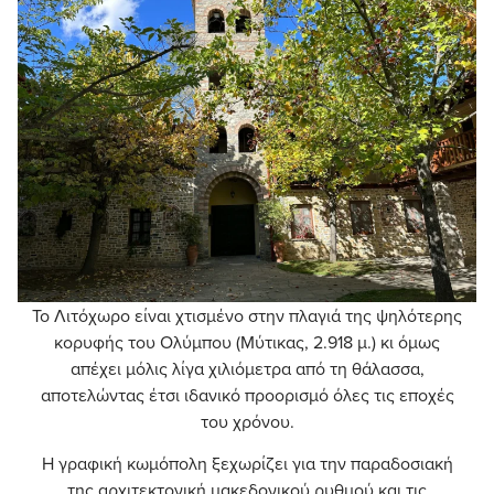
Το Λιτόχωρο είναι χτισμένο στην πλαγιά της ψηλότερης
κορυφής του Ολύμπου (Μύτικας, 2.918 μ.) κι όμως
απέχει μόλις λίγα χιλιόμετρα από τη θάλασσα,
αποτελώντας έτσι ιδανικό προορισμό όλες τις εποχές
του χρόνου.
Η γραφική κωμόπολη ξεχωρίζει για την παραδοσιακή
της αρχιτεκτονική μακεδονικού ρυθμού και τις