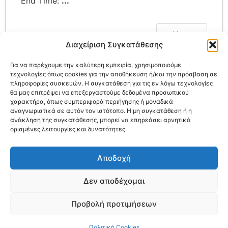
End Time:
...
Next
Διαχείριση Συγκατάθεσης
Για να παρέχουμε την καλύτερη εμπειρία, χρησιμοποιούμε
τεχνολογίες όπως cookies για την αποθήκευση ή/και την πρόσβαση σε
πληροφορίες συσκευών. Η συγκατάθεση για τις εν λόγω τεχνολογίες
θα μας επιτρέψει να επεξεργαστούμε δεδομένα προσωπικού
χαρακτήρα, όπως συμπεριφορά περιήγησης ή μοναδικά
αναγνωριστικά σε αυτόν τον ιστότοπο. Η μη συγκατάθεση ή η
ανάκληση της συγκατάθεσης, μπορεί να επηρεάσει αρνητικά
To Σπίτι με τα Έλατα
ορισμένες λειτουργίες και δυνατότητες.
Ο τόπος
Το διαμέρισμα
Δραστηριότητες
Επικοινωνία
Αποδοχή
Δεν αποδέχομαι
Μιχάλης Κατσαμάκας & Χριστίνα Ανδρεούλη
• Αγίου Γεωργίου
72, 602 00 Λιτόχωρο • Τηλ.
‭693 6681125
‬ •
Προβολή προτιμήσεων
katsamakas@gmail.com
© 2026 Fir Trees House | Σχεδιασμός & Ανάπτυξη:
Πολιτική Προστασίας Προσωπικών
Πολιτική Cookies