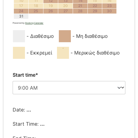
10
11
12
13
14
15
16
17
18
19
20
21
22
23
24
25
26
27
28
29
30
31
Powered by
Booking Calendar
-
Διαθέσιμο
-
Μη διαθέσιμο
·
-
Εκκρεμεί
-
Μερικώς διαθέσιμο
Start time*
Date:
...
Start Time:
...